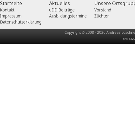
Startseite
Aktuelles
Unsere Ortsgrup
Kontakt
uDD Beiträge
Vorstand
Impressum
Ausbildungstermine
Züchter
Datenschutzerklärung
Copyright © 2008 - 2026 Andreas Löschner
hits: 5320