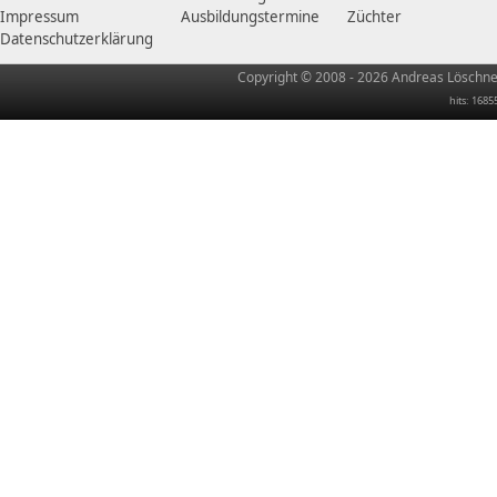
Impressum
Ausbildungstermine
Züchter
Datenschutzerklärung
Copyright © 2008 - 2026 Andreas Löschner
hits: 1685