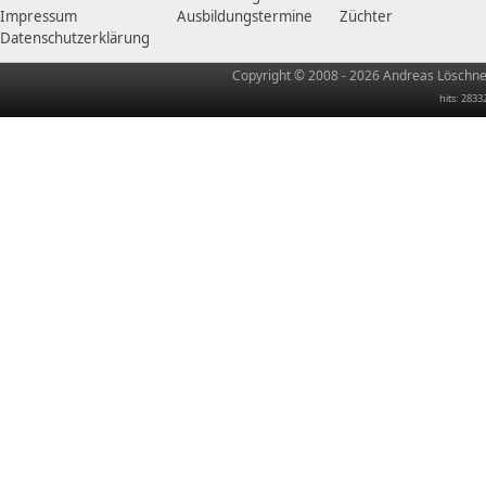
Impressum
Ausbildungstermine
Züchter
Datenschutzerklärung
Copyright © 2008 - 2026 Andreas Löschner
hits: 2833