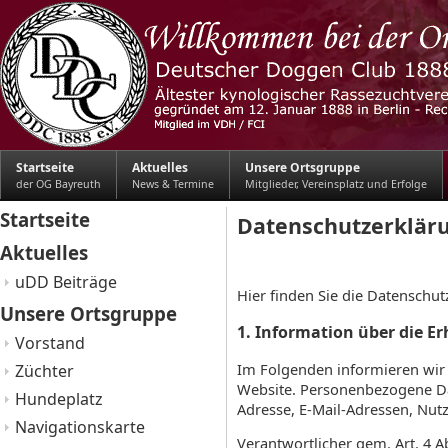
Startseite
Aktuelles
Unsere Ortsgruppe
der OG Bayreuth
News & Termine
Mitglieder, Vereinsplatz und Erfolge
Startseite
Datenschutzerklär
Aktuelles
uDD Beiträge
Hier finden Sie die Datenschu
Unsere Ortsgruppe
1. Information über die 
Vorstand
Im Folgenden informieren wir
Züchter
Website. Personenbezogene Date
Hundeplatz
Adresse, E-Mail-Adressen, Nutz
Navigationskarte
Verantwortlicher gem. Art. 4 