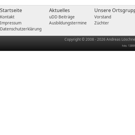
Startseite
Aktuelles
Unsere Ortsgrup
Kontakt
uDD Beiträge
Vorstand
Impressum
Ausbildungstermine
Züchter
Datenschutzerklärung
Copyright © 2008 - 2026 Andreas Löschner
hits: 1389