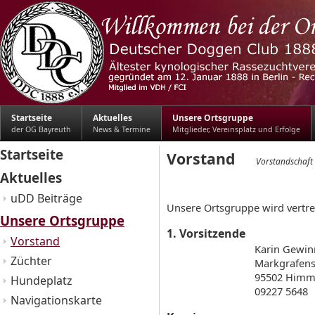
Startseite
Aktuelles
Unsere Ortsgruppe
der OG Bayreuth
News & Termine
Mitglieder, Vereinsplatz und Erfolge
Startseite
Vorstand
Vorstandschaft
Aktuelles
uDD Beiträge
Unsere Ortsgruppe wird vertret
Unsere Ortsgruppe
1. Vorsitzende
Vorstand
Karin Gewin
Züchter
Markgrafens
95502 Himm
Hundeplatz
09227 5648
Navigationskarte