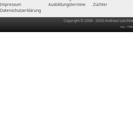
Impressum
Ausbildungstermine
Züchter
Datenschutzerklärung
Copyright © 2008 - 2026 Andreas Löschner
hits: 1799