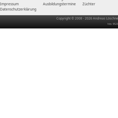
Impressum
Ausbildungstermine
Züchter
Datenschutzerklärung
Copyright © 2008 - 2026 Andreas Löschner
hits: 9523