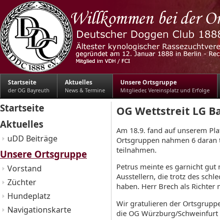
Startseite
Aktuelles
Unsere Ortsgruppe
der OG Bayreuth
News & Termine
Mitglieder, Vereinsplatz und Erfolge
Startseite
OG Wettstreit LG B
Aktuelles
Am 18.9. fand auf unserem Pla
uDD Beiträge
Ortsgruppen nahmen 6 daran t
teilnahmen.
Unsere Ortsgruppe
Petrus meinte es garnicht gut 
Vorstand
Ausstellern, die trotz des sc
Züchter
haben. Herr Brech als Richter 
Hundeplatz
Wir gratulieren der Ortsgrup
Navigationskarte
die OG Würzburg/Schweinfurt 