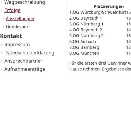
Wegbeschreibung
Platzierungen
Erfolge
1.
OG Würzburg/Schweinfurt
15
2.
OG Bayreuth 1
15
Ausstellungen
3.
OG Nürnberg 1
15
Hundesport
4.
OG Bayreuth 2
14
Kontakt
5.
OG Nürnberg 2
13
6.
OG Aichach
13
Impressum
7.
OG Bamberg
12
Datenschutzerklärung
8.
OG München
11
Ansprechpartner
Für die ersten drei Gewinner 
Aufnahmeanträge
Hause nehmen. Ergebnisse der 